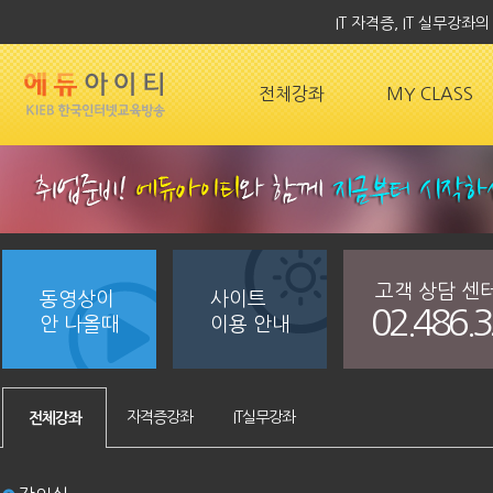
IT 자격증, IT 실무강
전체강좌
MY CLASS
고객 상담 센
동영상이
사이트
02.486.
안 나올때
이용 안내
자격증강좌
IT실무강좌
전체강좌