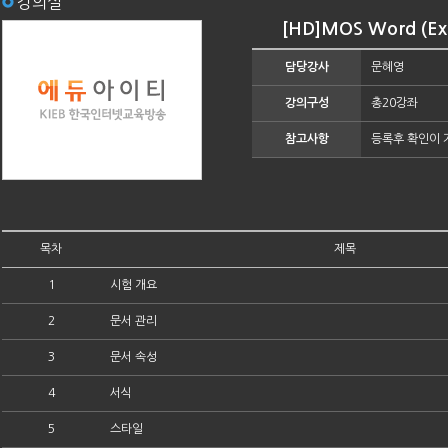
강의실
[HD]MOS Word (E
담당강사
문혜영
강의구성
총20강좌
참고사항
등록후 확인이 
목차
제목
1
시험 개요
2
문서 관리
3
문서 속성
4
서식
5
스타일