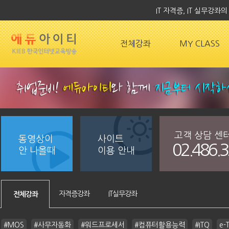
IT 자격증, IT 실무강
전체강좌
MY CLASS
고객 상담 센
동영상이
사이트
02.486.
안 나올때
이용 안내
자격증강좌
IT실무강좌
전체강좌
#MOS
#사무자동화
#워드프로세서
#컴퓨터활용능력
#ITQ
e-