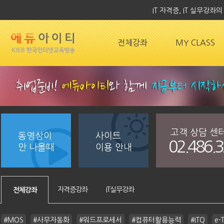
IT 자격증, IT 실무강
전체강좌
MY CLASS
고객 상담 센
동영상이
사이트
02.486.
안 나올때
이용 안내
자격증강좌
IT실무강좌
전체강좌
#MOS
#사무자동화
#워드프로세서
#컴퓨터활용능력
#ITQ
e-