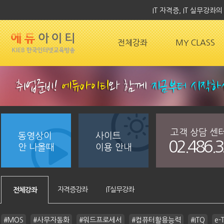
IT 자격증, IT 실무강
전체강좌
MY CLASS
고객 상담 센
동영상이
사이트
02.486.
안 나올때
이용 안내
자격증강좌
IT실무강좌
전체강좌
#MOS
#사무자동화
#워드프로세서
#컴퓨터활용능력
#ITQ
e-