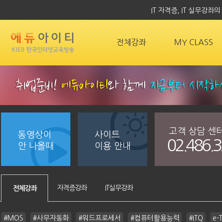
IT 자격증, IT 실무강
전체강좌
MY CLASS
고객 상담 센
동영상이
사이트
02.486.
안 나올때
이용 안내
자격증강좌
IT실무강좌
전체강좌
#MOS
#사무자동화
#워드프로세서
#컴퓨터활용능력
#ITQ
e-